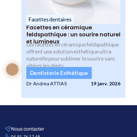
Facettes dentaires
Facettes en céramique 
feldspathique : un sourire naturel 
et lumineux
Les facettes en céramique feldspathique 
offrent une solution esthétique ultra-
naturelle pour sublimer le sourire sans 
altérer les dents.
Dentisterie Esthétique
Dr Andrea ATTIAS 
19 janv. 2026
Nous contacter
04 91 76 17 48