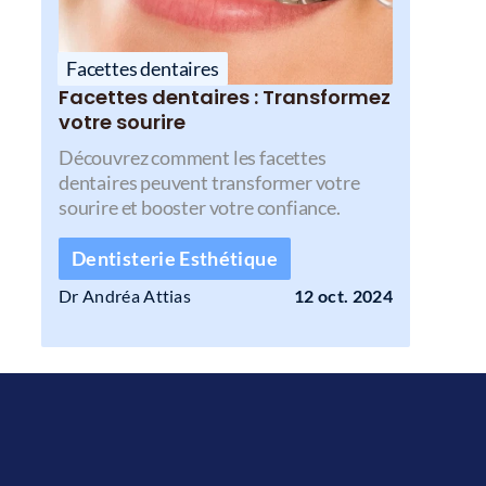
Facettes dentaires
Facettes dentaires : Transformez 
votre sourire
Découvrez comment les facettes 
dentaires peuvent transformer votre 
sourire et booster votre confiance.
Dentisterie Esthétique
Dr Andréa Attias
12 oct. 2024