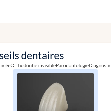
seils dentaires
ancée
Orthodontie invisible
Parodontologie
Diagnosti